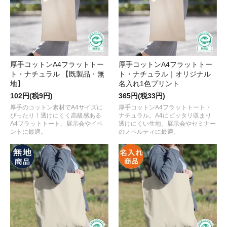
厚手コットンA4フラットトー
厚手コットンA4フラットトー
ト・ナチュラル 【既製品・無
ト・ナチュラル｜オリジナル
地】
名入れ1色プリント
102円(税9円)
365円(税33円)
厚手のコットン素材でA4サイズに
厚手コットンA4フラットトート・
ぴったり！透けにくく高級感ある
ナチュラル。A4にピッタリ収まり
A4フラットトート。展示会やイベ
透けにくい生地。展示会やセミナー
ントに最適。
のノベルティに最適。