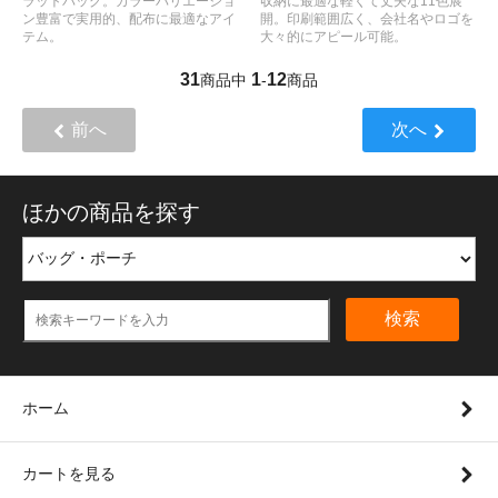
ラットバッグ。カラーバリエーショ
収納に最適な軽くて丈夫な11色展
ン豊富で実用的、配布に最適なアイ
開。印刷範囲広く、会社名やロゴを
テム。
大々的にアピール可能。
31
1
12
商品中
-
商品
前へ
次へ
ほかの商品を探す
検索
ホーム
カートを見る