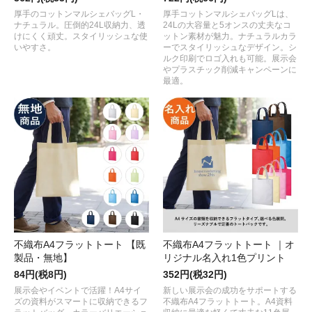
厚手のコットンマルシェバッグL・
厚手コットンマルシェバッグLは、
ナチュラル。圧倒的24L収納力、透
24Lの大容量と5オンスの丈夫なコ
けにくく頑丈。スタイリッシュな使
ットン素材が魅力。ナチュラルカラ
いやすさ。
ーでスタイリッシュなデザイン。シ
ルク印刷でロゴ入れも可能。展示会
やプラスチック削減キャンペーンに
最適。
不織布A4フラットトート 【既
不織布A4フラットトート ｜オ
製品・無地】
リジナル名入れ1色プリント
84円(税8円)
352円(税32円)
展示会やイベントで活躍！A4サイ
新しい展示会の成功をサポートする
ズの資料がスマートに収納できるフ
不織布A4フラットトート。A4資料