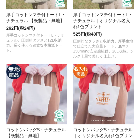
厚手コットンマチ付トートL・
厚手コットンマチ付トートL・
ナチュラル 【既製品・無地】
ナチュラル｜オリジナル名入
れ1色プリント
262円(税24円)
525円(税48円)
厚手コットンマチ付トートL・ナチ
ュラル。圧倒的タフさと12L収納
圧倒的なタフさと収納力。厚手生地
力。長く使える頑丈な本格派トー
で仕立てた大容量トート。底マチ
ト。
150mmで安定感抜群。20L収納。シ
ルク印刷で美しく仕上げ。
コットンバッグS・ナチュラル
コットンバッグS・ナチュラル
【既製品・無地】
｜オリジナル名入れ1色プリン