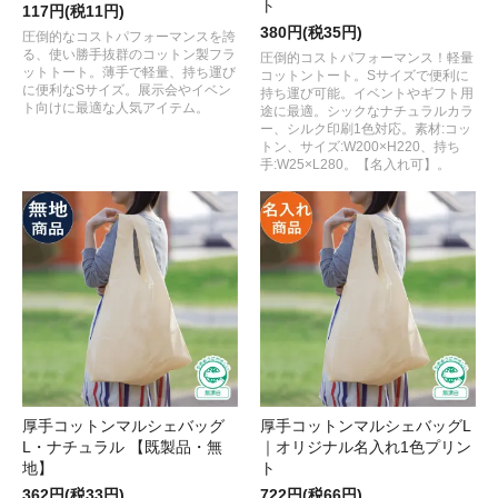
ト
117円(税11円)
380円(税35円)
圧倒的なコストパフォーマンスを誇
る、使い勝手抜群のコットン製フラ
圧倒的コストパフォーマンス！軽量
ットトート。薄手で軽量、持ち運び
コットントート。Sサイズで便利に
に便利なSサイズ。展示会やイベン
持ち運び可能。イベントやギフト用
ト向けに最適な人気アイテム。
途に最適。シックなナチュラルカラ
ー、シルク印刷1色対応。素材:コッ
トン、サイズ:W200×H220、持ち
手:W25×L280。【名入れ可】。
厚手コットンマルシェバッグ
厚手コットンマルシェバッグL
L・ナチュラル 【既製品・無
｜オリジナル名入れ1色プリン
地】
ト
362円(税33円)
722円(税66円)