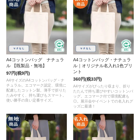
A4コットンバッグ ナチュラ
A4コットンバッグ・ナチュラ
ル 【既製品・無地】
ル｜オリジナル名入れ1色プリ
ント
97円(税9円)
360円(税33円)
A4サイズのA4コットンバッグ・ナ
チュラル。エコマーク認定、環境に
A4サイズがぴったり収まり、折り
配慮したコットン製。薄手で折りた
たたんで持ち運びやすいコットンバ
たみやすく、持ち運びもスマート。
ッグ。エコマーク付で環境配慮も
使い勝手の良い定番サイズ。
◎。展示会やイベントでの名入れグ
ッズに最適！