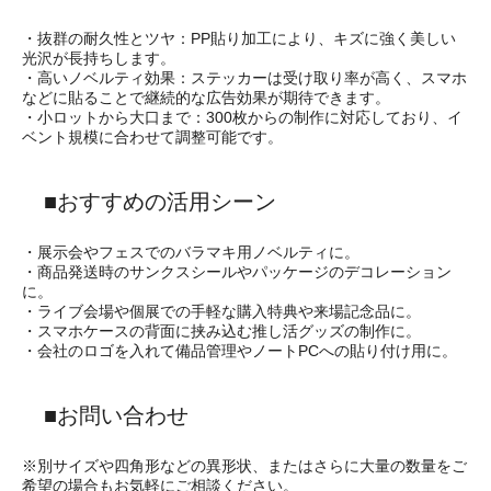
・抜群の耐久性とツヤ：PP貼り加工により、キズに強く美しい
光沢が長持ちします。
・高いノベルティ効果：ステッカーは受け取り率が高く、スマホ
などに貼ることで継続的な広告効果が期待できます。
・小ロットから大口まで：300枚からの制作に対応しており、イ
ベント規模に合わせて調整可能です。
■おすすめの活用シーン
・展示会やフェスでのバラマキ用ノベルティに。
・商品発送時のサンクスシールやパッケージのデコレーション
に。
・ライブ会場や個展での手軽な購入特典や来場記念品に。
・スマホケースの背面に挟み込む推し活グッズの制作に。
・会社のロゴを入れて備品管理やノートPCへの貼り付け用に。
■お問い合わせ
※別サイズや四角形などの異形状、またはさらに大量の数量をご
希望の場合もお気軽にご相談ください。