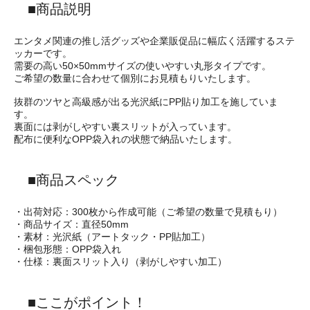
■商品説明
エンタメ関連の推し活グッズや企業販促品に幅広く活躍するステ
ッカーです。
需要の高い50×50mmサイズの使いやすい丸形タイプです。
ご希望の数量に合わせて個別にお見積もりいたします。
抜群のツヤと高級感が出る光沢紙にPP貼り加工を施していま
す。
裏面には剥がしやすい裏スリットが入っています。
配布に便利なOPP袋入れの状態で納品いたします。
■商品スペック
・出荷対応：300枚から作成可能（ご希望の数量で見積もり）
・商品サイズ：直径50mm
・素材：光沢紙（アートタック・PP貼加工）
・梱包形態：OPP袋入れ
・仕様：裏面スリット入り（剥がしやすい加工）
■ここがポイント！