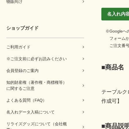
物販向け
名入れ内
ショップガイド
※Google
フォームから
ご注文番号、
ご利用ガイド
※ご注文前に必ずお読みください
■商品名
会員登録のご案内
知的財産権（著作権・商標権等）
に関するご注意
テーブルク
よくある質問（FAQ）
作成可】
名入れデータ入稿について
リライズグッズについて（会社概
■商品説