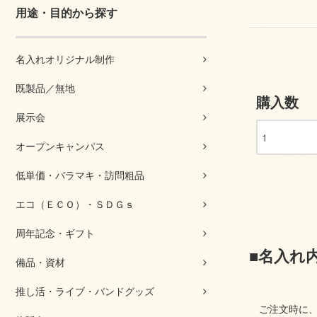
用途・目的から探す
名入れオリジナル制作
既製品／無地
購入数
展示会
オープンキャンパス
低単価・バラマキ・訪問粗品
エコ（ＥＣＯ）・ＳＤＧｓ
周年記念・ギフト
■名入れ
備品・資材
推し活・ライブ・バンドグッズ
ご注文時に、