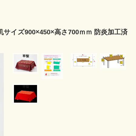
ズ900×450×高さ700ｍｍ 防炎加工済